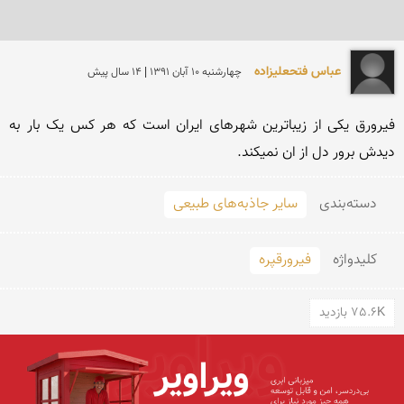
عباس فتحعلیزاده
چهارشنبه 10 آبان 1391 | 14 سال پیش
فیرورق یکی از زیباترین شهرهای ایران است که هر کس یک بار به 
دیدش برور دل از ان نمیکند.
دسته‌بندی
سایر جاذبه‌های طبیعی
کلید‌واژه
فیرورقپره
75.6K بازدید