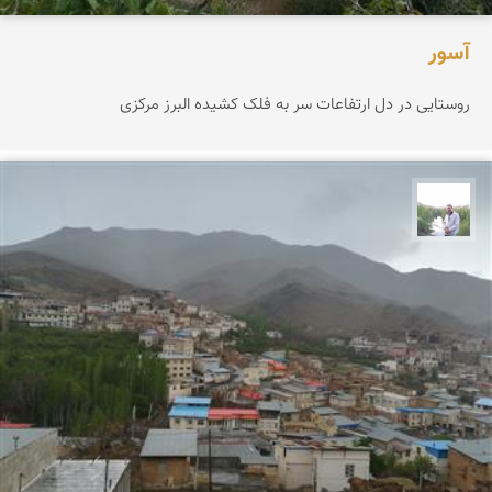
آسور
روستایی در دل ارتفاعات سر به فلک کشیده البرز مرکزی
مهرداد زینلیان