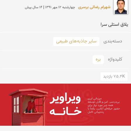
شهرام رضائی برسری
چهارشنبه 12 مهر 1391 | 14 سال پیش
یلاق استلی سرا 
دسته‌بندی
سایر جاذبه‌های طبیعی
کلید‌واژه
بره
75.4K بازدید