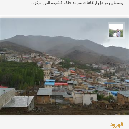
روستایی در دل ارتفاعات سر به فلک کشیده البرز مرکزی
مهرداد زینلیان
قهرود