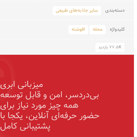
دسته‌بندی
سایر جاذبه‌های طبیعی
کلید‌واژه
محله
افوشته
77.5K بازدید