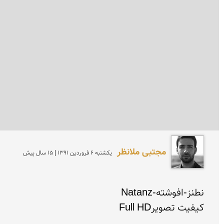
مجتبی ملانظر
يكشنبه 6 فروردين 1391 | 15 سال پیش
کیفیت تصویرFull HD
