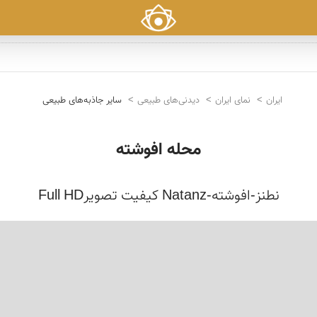
ایران
نمای ایران
دیدنی‌های طبیعی
سایر جاذبه‌های طبیعی
محله افوشته
نطنز-افوشته-Natanz کیفیت تصویرFull HD