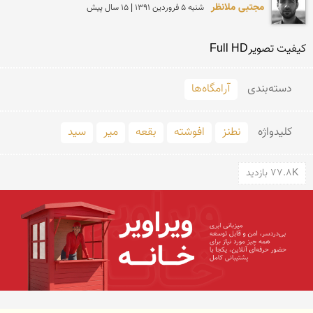
مجتبی ملانظر
شنبه 5 فروردين 1391 | 15 سال پیش
کیفیت تصویرFull HD
دسته‌بندی
آرامگاه‌ها
کلید‌واژه
نطنز
افوشته
بقعه
میر
سید
77.8K بازدید