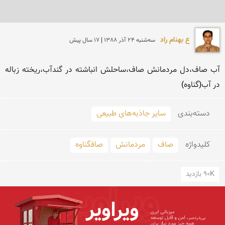
ع بهنام راد
سه‌شنبه 24 آذر 1388 | 17 سال پیش
آب صاف،دل مردمانش صاف،ساحلش انباشته در گندآب،ریخته زباله 
در آب(گناوه)
دسته‌بندی
سایر جاذبه‌های طبیعی
کلید‌واژه
صاف
مردمانش
صافگناوه
90K بازدید