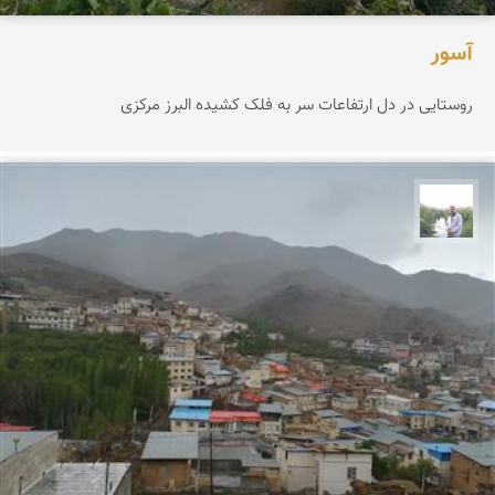
آسور
روستایی در دل ارتفاعات سر به فلک کشیده البرز مرکزی
مهرداد زینلیان