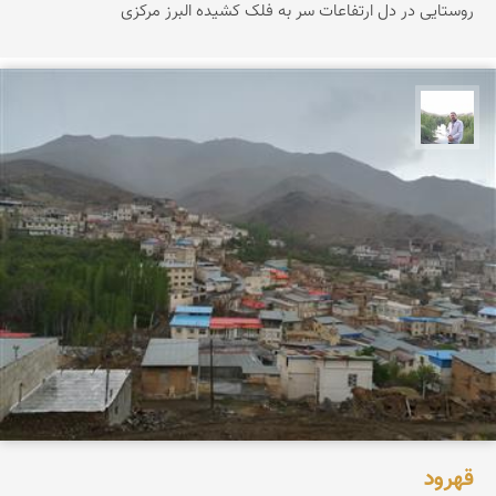
روستایی در دل ارتفاعات سر به فلک کشیده البرز مرکزی
مهرداد زینلیان
قهرود