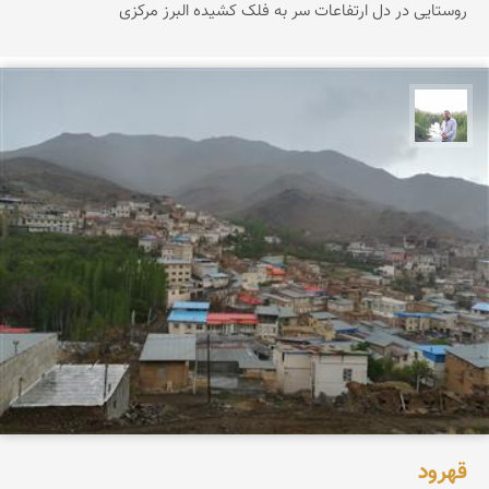
روستایی در دل ارتفاعات سر به فلک کشیده البرز مرکزی
مهرداد زینلیان
قهرود