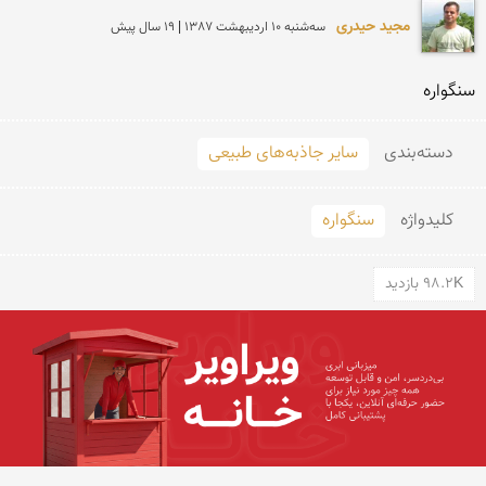
مجید حیدری
سه‌شنبه 10 ارديبهشت 1387 | 19 سال پیش
سنگواره
دسته‌بندی
سایر جاذبه‌های طبیعی
کلید‌واژه
سنگواره
98.2K بازدید