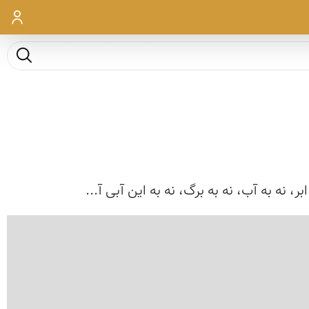
ورود
جست و ج
ر، نه به آب، نه به برگ، نه به این آبی آ...