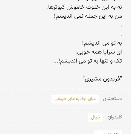
"فریدون مشیری"

دسته‌بندی
سایر جاذبه‌های طبیعی
کلید‌واژه
خیال