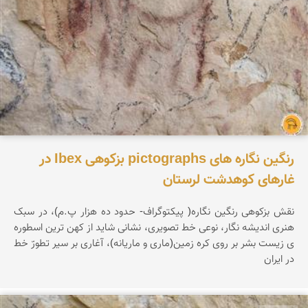
رنگین نگاره های pictographs بزکوهی Ibex در
غارهای کوهدشت لرستان
نقش بزکوهی رنگین نگاره( پیکتوگراف- حدود ده هزار پ.م)، در سبک
هنری اندیشه نگار، نوعی خط تصویری، نشانی شاید از کهن ترین اسطوره
ی زیست بشر بر روی کره زمین(ماری و ماریانه)، آغاری بر سیر تطورّ خط
در ایران