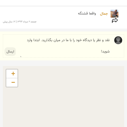
جمال 
واقعا قشنگه
جمعه 2 مرداد 1394 | 12 سال پیش
+
−