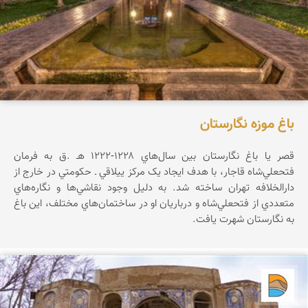
باغ موزه نگارستان
قصر يا باغ نگارستان بين سال‌هاي ۱۲۲۸-۱۲۲۲ هـ .ق به فرمان
فتحعلي‌شاه قاجار، با هدف ايجاد يک مرکز ييلاقي ـ حکومتي در خارج از
دارالخلافه تهران ساخته شد. به دليل وجود نقاشي‌ها و نگاره‌هاي
متعددي از فتحعلي‌شاه و درباريان او در ساختمان‌هاي مختلف، اين باغ
به نگارستان شهرت يافت.
دریاچه کویر