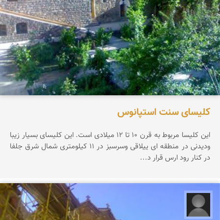
کلیسای سنت استپانوس
این كلیسا مربوط به قرن 10 تا 12 میلادی است. این كلیسای بسیار زیبا
ودیدنی در منطقه ای ییلاقی وسرسبز در 11 كیلومتری شمال شرق جلفا
در كنار رود ارس قرار د...
سید مجتبی شهیدی