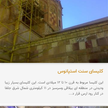
کلیسای سنت استپانوس
این كلیسا مربوط به قرن 10 تا 12 میلادی است. این كلیسای بسیار زیبا
ودیدنی در منطقه ای ییلاقی وسرسبز در 11 كیلومتری شمال شرق جلفا
در كنار رود ارس قرار د...