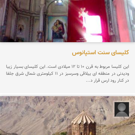
کلیسای سنت استپانوس
این كلیسا مربوط به قرن 10 تا 12 میلادی است. این كلیسای بسیار زیبا
ودیدنی در منطقه ای ییلاقی وسرسبز در 11 كیلومتری شمال شرق جلفا
در كنار رود ارس قرار د...
رضا عطایی