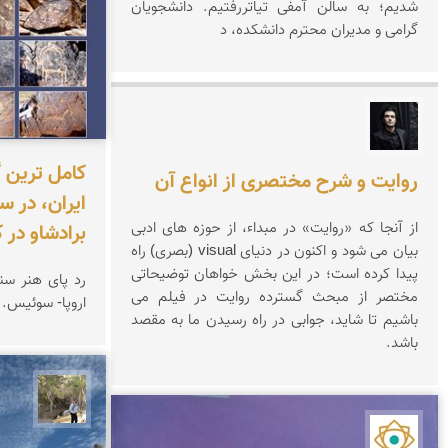
شدیم؛ به سالن آمفی تیاتررفتیم. دانشجویان
گرامی و مدیران محترم دانشکده، د
علیرضا آسیابان
کامل ترین 
روایت و شرح مختصری از انواع آن
ایران، در س
از آنجا که «روایت» در مبداء، از حوزه های ادبی
برادشاو در
بیان می شود و اکنون در دنیای visual (بصری) راه
پیدا کرده است؛ در این بخش خواهان توضیحاتی
مختصر از مبحث گسترده روایت در فیلم می
اروپا- سوئیس.
باشیم تا شاید، جوابی در راه رسیدن ما به مقصد
باشد.
سیدحس
نمای ایران