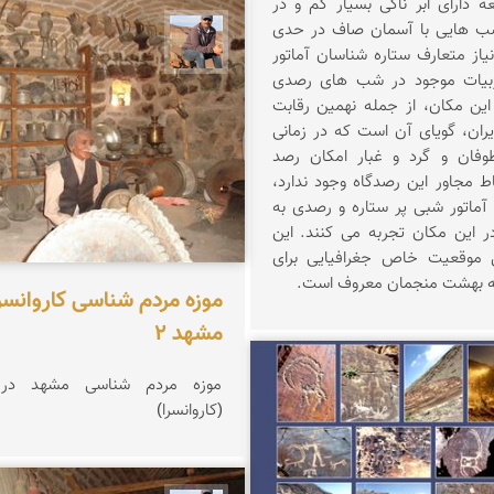
 دارای ابر ناكی بسیار كم و در
شب هایی با آسمان صاف در حدی
جمال زعیمی یزدی
 نیاز متعارف ستاره شناسان آماتور
بیات موجود در شب های رصدی
 این مكان، از جمله نهمین رقابت
ان، گویای آن است كه در زمانی
فان و گرد و غبار امكان رصد
ط مجاور این رصدگاه وجود ندارد،
آماتور شبی پر ستاره و رصدی به
در این مكان تجربه می كنند. این
 موقعیت خاص جغرافیایی برای
به بهشت منجمان معروف است.
موزه مردم شناسی کاروانسر
مشهد 2
موزه مردم شناسی مشهد در ر
ناصری فرد
(کاروانسرا)