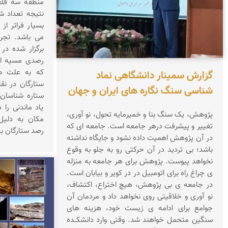
منطقه سه قلعه
نتیجه تعداد 
بسیار فراتر از
می باشد. تجر
برگزار شده در
رصدی مسیه ایر
كه به علت طو
گزارش سمینار دانشگاهی نماد
ستارگان در نقا
شناسی سنگ نگاره های ایران و جهان
ستاره شناسان 
یاد ماندنی را 
پژوهش، یک سنگ بنا و خمیرمایه تحول، نو آوری،
مکان به دلیل
تغییر و پیشرفت درهر جامعه است. جامعه ای که
رصد ستارگان 
در آن پژوهش اهمیت داده نشود و جایگاه نداشته
باشد؛ بی تردید در آن حرکتی رو به جلو به وقوع
نخواهد پیوست. پژوهش برای هر جامعه به منزله
ی چراغ راه برای اتومبیل در در کویر و بیابان است.
محمد 
در جامعه ی بی پژوهش، هیچ اختراع، اکتشاف،
نو آوری و خلاقیتی روی نخواهد داد و مردمان آن
جوامع برای ادامه ی زیست خود، هزینه های
سنگین متحمل خواهند شد. وقتی وارد دانشکــده