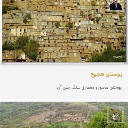
عدنان مرادی
روستای هجیج
روستای هجیج و معماری سنگ چین آن
اسفندیار خدایی