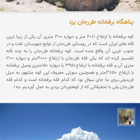
پناهگاه برفخانه طزرجان یزد
کوه برفخانه با ارتفاع 4011 متر و دیواره 300 متری آن یکی از زیبا ترین
قله های ایران است که در روستای طرزجان از توابع شهرستان تفت و در
جنوب غربی آن واقع شده است. کوه برفخانه طزرجان را به چند قله
تقسیم کرده اند که یکی قله طزرجان با ارتفاع 4000متر و دیواره 300
متری آن و قله برفخانه با ارتفاع3950 با دیواره 150متری ومیل برفخانه
با ارتفاع 3850متر و همچنین سوزنی معروف این کوه مشهور به میل
فریدونی.برای ما جای سوال بود که کدام قله برفخانه است و کدام قله
طزرجان ولی با تحقیقاتی که از کوهنوردان یزدی به عمل آوردیم ،به ا
سیدحسین رضوانی