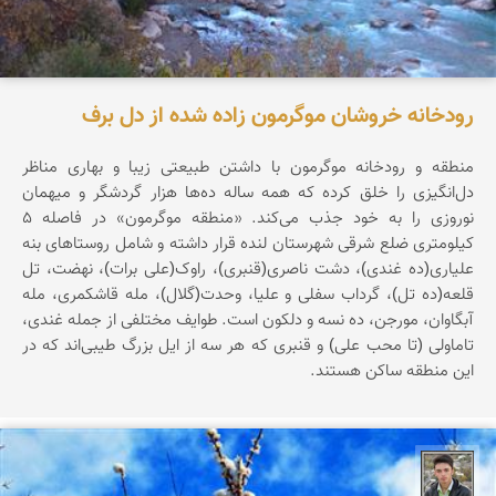
رودخانه خروشان موگرمون زاده شده از دل برف
منطقه و رودخانه موگرمون با داشتن طبیعتی زیبا و بهاری مناظر
دل‌انگیزی را خلق کرده که همه ساله ده‌ها هزار گردشگر و میهمان
نوروزی را به خود جذب می‌کند. «منطقه موگرمون» در فاصله 5
کیلومتری ضلع شرقی شهرستان لنده قرار داشته و شامل روستاهای بنه
علیاری(ده غندی)، دشت ناصری(قنبری)، راوک(علی برات)، نهضت، تل
قلعه(ده تل)، گرداب سفلی و علیا، وحدت(گلال)، مله قاشکمری، مله
آبگاوان، مورجن، ده نسه و دلکون است. طوایف مختلفی از جمله غندی،
تاماولی (تا محب علی) و قنبری که هر سه از ایل بزرگ طیبی‌اند که در
این منطقه ساکن هستند.
پویا پاشایی پور