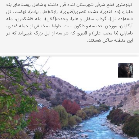
کیلومتری ضلع شرقی شهرستان لنده قرار داشته و شامل روستاهای بنه
علیاری(ده غندی)، دشت ناصری(قنبری)، راوک(علی برات)، نهضت، تل
قلعه(ده تل)، گرداب سفلی و علیا، وحدت(گلال)، مله قاشکمری، مله
آبگاوان، مورجن، ده نسه و دلکون است. طوایف مختلفی از جمله غندی،
تاماولی (تا محب علی) و قنبری که هر سه از ایل بزرگ طیبی‌اند که در
این منطقه ساکن هستند.
حامد محمدی