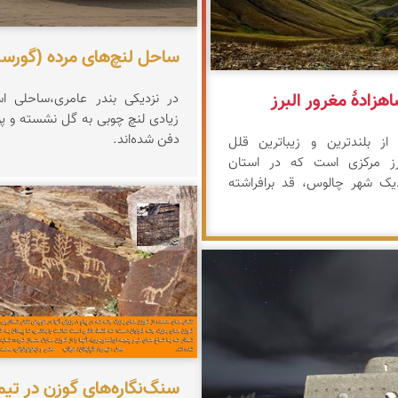
ساحل لنچ‌های مرده (گورستا
هزادهٔ مغرور البرز
در نزدیکی بندر عامری،‌ساحلی ا
زیادی لنچ چوبی به گل نشسته‌ و پو
دفن شده‌اند.
 از بلندترین و زیباترین قلل
برز مرکزی است که در استان
دیک شهر چالوس، قد برافراشته
محمد ناصری فرد
مخلصیان
سنگ‌نگاره‌های گوزن در تیم