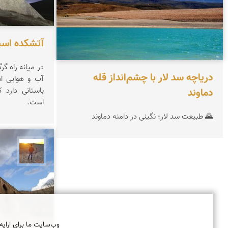
آتشکده اسپ
در میانه راه گر
دریاچه سد لار با چشم‌انداز قله
آب و هوایی اس
دماوند
باستانی دارد 
است.
🌄 طبیعت سد لار؛ نگینی در دامنه دماوند
مهدی 
وب‌سایت ما برای ارایه