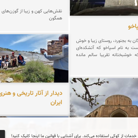
نقش‌هایی کهن و زیبا از گوزن‌های 
همگون
اخو
گان به بجنورد، روستای زیبا و خوش
ت به نام اسپاخو که آتشکده‌ای
محمد ناصری فرد
که خوشبختانه تقریبا سالم مانده
دیدار از آثار تاریخی و هنر
مخلصیان
ایران
محمد ناصری فرد
 خدمات از کوکی استفاده می‌کند. برای آشنایی با قوانین ما اینجا کلیک کنید!