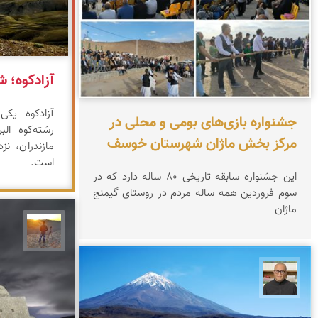
آزادکوه؛ شا
آزادکوه یکی
جشنواره بازی‌های بومی و محلی در
رشته‌کوه ال
مرکز بخش ماژان شهرستان خوسف
مازندران، نز
است.
این جشنواره سابقه تاریخی ۸۰ ساله دارد که در
سوم فروردین همه ساله مردم در روستای گیمنج
ماژان
مهدی 
مازیار ذاکری