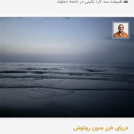
🌄 طبیعت سد لار؛ نگینی در دامنه دماوند
مجید حمیدا
دریای خزر بدون روتوش