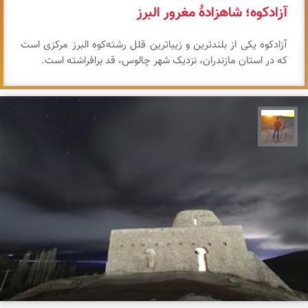
آزادکوه؛ شاهزادهٔ مغرور البرز
آزادکوه یکی از بلندترین و زیباترین قلل رشته‌کوه البرز مرکزی است
که در استان مازندران، نزدیک شهر چالوس، قد برافراشته است.
مهدی مخلصیان