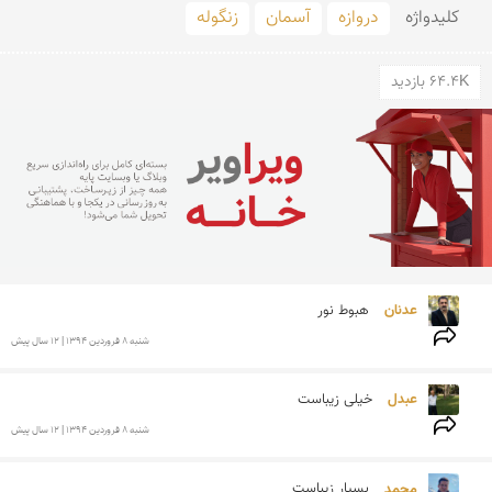
کلید‌واژه
دروازه
آسمان
زنگوله
64.4K بازدید
عدنان 
هبوط نور
شنبه 8 فروردين 1394 | 12 سال پیش
عبدل 
خیلی زیباست 
شنبه 8 فروردين 1394 | 12 سال پیش
محمد 
بسيار زيباست