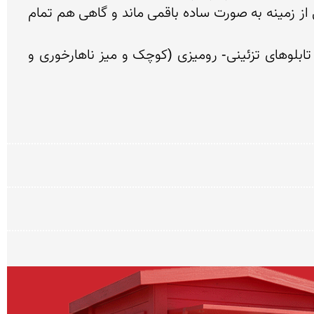
خاصی است که از سوزن دوزیهای ظریف پوشیده شده است و تنها در کنار طرحهای دوخته شده فضای بسیار کمی از زمینه به صورت ساده باقمی ماند و گاهی هم تمام 
عمده محصولات پته که به شکل دوخته شده می توان تهیه کرد به شرح زیر می باشد: جلد قرآن- جانماز- انواع تابلوهای تزئینی- رومیزی (کوچک و میز ناهارخوری و 