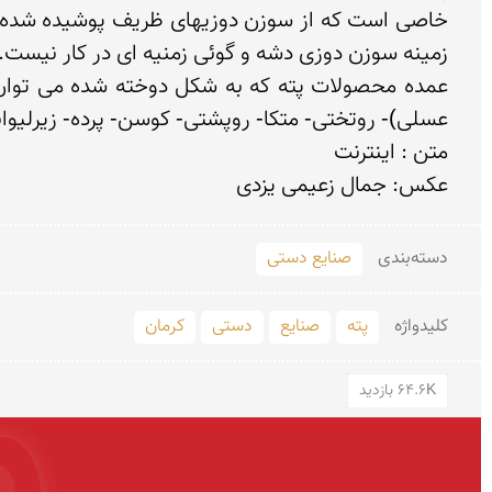
عکس: جمال زعیمی یزدی
دسته‌بندی
صنایع دستی
کلید‌واژه
پته
صنایع
دستی
کرمان
64.6K بازدید