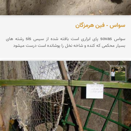
سواس - فین هرمزگان
سواس sovas پای ابزاری است بافته شده از سیس sis رشته های
بسیار محکمی که کنده و شاخه نخل را پوشانده است درست میشود
عبدل شعبانی