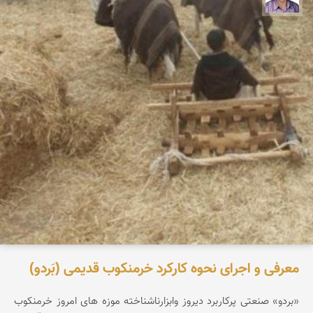
معرفی و اجرای نحوه کارکرد خرمنکوب قدیمی (بَردو)
«بردو» صنعتی پرکاربرد دیروز وابزارناشناخته موزه های امروز خرمنکوب