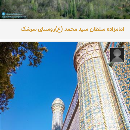
امامزاده سلطان سید محمد (ع)روستای سرشک
aria kasraie