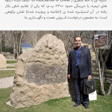
کتیبه ای با خط سطری ( ProtoElamite or Linear)، کشف شده درکوه
های تیمره، با دیرینگی حدود 2300 پ.م؛ که یکی از علایم خطی بکار
رفته در آن استیلــیزه شده ی (خلاصه و پیچیده شده) نقش بزکوهی
است؛ به مضمون درخواست فـــــزونی نعمت و نگهـــــداری ما.
محمد ناصری فرد