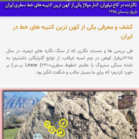
کشف و معرفی یکی از کهن ترین کتیبه های خط در
ایران
طی بررسی ها و مستند نگاری که از سنگ نگاره های تیمره، در سال
1385برفراز کوهی در چم اسبه غرقاب، از توابع گلپایگان داشتیم؛ به
تخته سنگی ستروگ با علایم خطوط سطریLinear (2300 پ.م.) بر
خورد کردیم؛ که برای ما بسیار جالب و شگفت انگیز بود.
محمد ناصری فرد