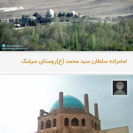
امامزاده سلطان سید محمد (ع)روستای سرشک
مرضیه تکفلی