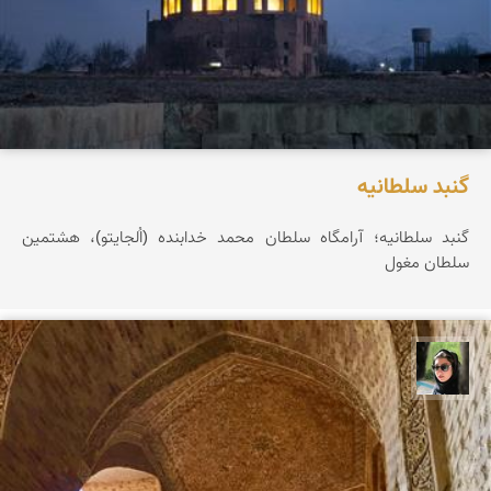
گنبد سلطانیه
گنبد سلطانیه؛ آرامگاه سلطان محمد خدابنده (اُلجایتو)، هشتمین
سلطان مغول
سپیده اصلان