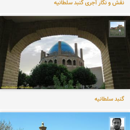
نقش و نگار آجری گنبد سلطانیه
مظفر کشاورزمحمدیان
گنبد سلطانیه
مجتبی ملانظر