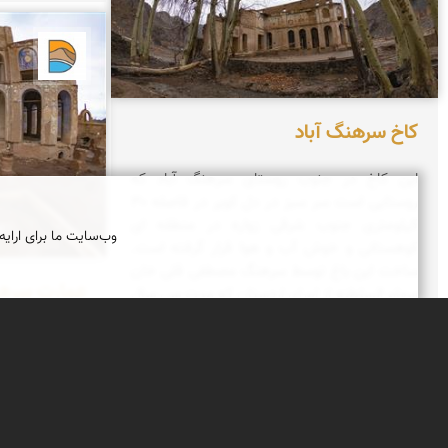
دریاچه
کاخ سرهنگ آباد
این کاخ در جنوب روستای سرهنگ آباد که
روستایی است سر سبز در دل کویر در فاصله ۳۰
کیلومتری جنوب شرقی زواره در منطقه ای
وب‌سایت ما برای ارایه
کوهستانی و خوش آب و هوا قرار گرفته است.
ساخت این باغ توسط سرهنگ مصطفی قلی خان
عمارت سرهن
سهام السلطنه از امرای اردستان که مدت سی سال
مسئول قراسورانی (ژاندارمی) حدود یزد و کاشان و
کوشک یا کاخ س
اردستان به عهده ي وي بوده صورت گرفته است.
شرق زواره قرار 