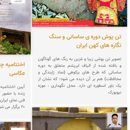
تن پوش دوره ی ساسانی و سنگ
نگاره های کهن ایران
تصویر تن پوشی زیبا و مُزین به رنگ های گوناگون
اختتامیه چ
و بافته شده از الیاف ابریشم متعلق به دوره
عکاسی
ساسانی که طرح های بزکوهی (نماد زایندگی و
محافظت) هم بر آن دیده می شود؛ که نشان از
یک باور اسطوره ای دارد. محل نگهداری : موزه
آیین اختتامیه
نیویورک
زنده با حضور 
۲۰ برگزار می شود...
سعید جواهری