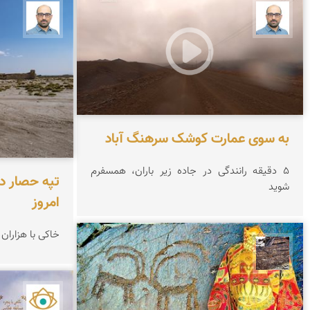
بابک ارجمندی
بابک ا
به سوی عمارت کوشک سرهنگ آباد
۵ دقیقه رانندگی در جاده زیر باران، همسفرم
تپه حصار دا
شوید
امروز
خاکی با هزاران
محمد ناصری فرد
نمای ا