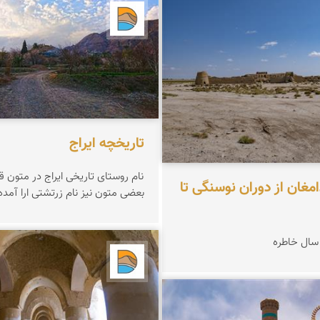
رجمندی
دریاچه کویر
تاریخچه ایراج
نام روستای تاریخی ایراج در متون قد
مغان از دوران نوسنگی تا
بعضی متون نیز نام زرتشتی ارا آمد
 سال خاطره
دریاچه کویر
یران