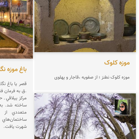
مهدی 
موزه کلوک
باغ موزه نگ
موزه کلوک نطنز ؛ از صفویه ،قاجار و پهلوی
.ق به فرمان فت
مرکز ييلاقي ـ ح
ساخته شد. به 
سپیده اصلان
متعددي از فت
ساختمان‌هاي 
شهرت يافت.