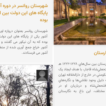
مخلصیان
شهرستان روانسر در دوره آ
پایگاه های این دولت بین ا
بوده
آشور یکی از پایگاه های این دولت
بوده ک
آشور خراج جمع آوری شده از منطق
ارستان
آشور می فرستادند.
قصر يا باغ نگارستان بين سال‌هاي ۱۲۲۸-۱۲۲۲ هـ
حعلي‌شاه قاجار، با هدف ايجاد يک
کومتي در خارج از دارالخلافه تهران
آزاده عباسی
دليل وجود نقاشي‌ها و نگاره‌هاي
حعلي‌شاه و درباريان او در
مختلف، اين باغ به نگارستان