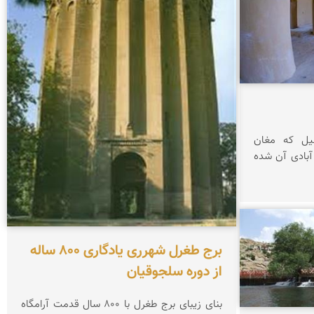
لیل که مغان
آبادی آن شده
برج طغرل شهرری یادگاری ‪ ۸۰۰‬ساله
از دوره سلجوقیان
بنای زیبای برج طغرل با ‪ ۸۰۰‬سال قدمت آرامگاه