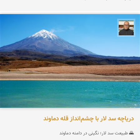
مازیار ذاکری
دریاچه سد لار با چشم‌انداز قله دماوند
🌄 طبیعت سد لار؛ نگینی در دامنه دماوند