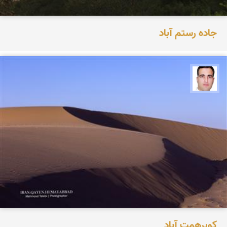
جاده رستم آباد
محمود طالبی
کویرهمت آباد