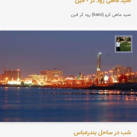
صید ماهی رود کر - فین
صید ماهی کرو (karo) رود کر فین
عبدل شعبانی
شب در ساحل بندرعباس