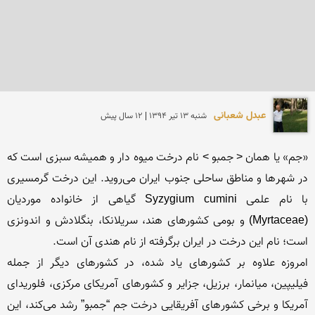
عبدل شعبانی
شنبه 13 تير 1394 | 12 سال پیش
«جم» یا همان < جمبو > نام درخت میوه دار و همیشه سبزی است که 
در شهر‌ها و مناطق ساحلی جنوب ایران می‌‌روید. این درخت گرمسیری 
با نام علمی ‏Syzygium cumini‏ گیاهی از خانواده موردیان 
(‏Myrtaceae‏) و بومی کشورهای هند، سریلانکا، بنگلادش و اندونزی 
امروزه علاوه بر کشورهای یاد شده، در کشورهای دیگر از جمله 
فیلیپین، میانمار، برزیل، جزایر و کشورهای آمریکای مرکزی، فلوریدای 
آمریکا و برخی کشور‌های آفریقایی درخت جم “جمبو” رشد می‌کند، این 