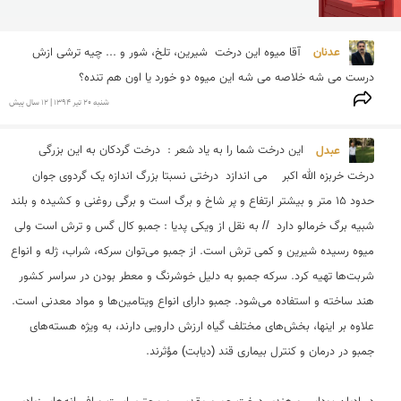
عدنان 
آقا میوه این درخت  شیرین، تلخ، شور و ... چیه ترشی ازش 
درست می شه خلاصه می شه این میوه دو خورد یا اون هم تنده؟
شنبه 20 تير 1394 | 12 سال پیش
عبدل 
این درخت شما را به یاد شعر :  درخت گردکان به این بزرگی   
درخت خربزه الله اکبر    می اندازد  درختی نسبتا بزرگ اندازه یک گردوی جوان 
حدود 15 متر و بیشتر ارتفاع و پر شاخ و برگ است و برگی روغنی و کشیده و بلند 
شبیه برگ خرمالو دارد  // به نقل از ویکی پدیا : جمبو کال گس و ترش است ولی 
میوه رسیده شیرین و کمی ترش است. از جمبو می‌توان سرکه، شراب، ژله و انواع 
شربت‌ها تهیه کرد. سرکه جمبو به دلیل خوشرنگ و معطر بودن در سراسر کشور 
هند ساخته و استفاده می‌شود. جمبو دارای انواع ویتامین‌ها و مواد معدنی است. 
علاوه بر اینها، بخش‌های مختلف گیاه ارزش دارویی دارند، به ویژه هسته‌های 