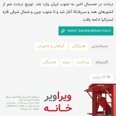
درخت در صدسال اخیر به جنوب ایران وارد شد. توزیع درخت جم از 
کشورهای هند و سریلانکا آغاز شد و تا جنوب چین و شمال شرقی قاره 
استرالیا ادامه یافت

www7.bandarabbas.irna.ir
دسته‌بندی
هرمزگان
گیاهان و جانوران
کلید‌واژه
برداشت
میوه
هرمزگان
64.9K بازدید