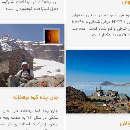
هان
این پناهگاه در ارتفاعات شیركوه
محل استراحت كوهنوردان است
 وحش «موته» در استان اصفهان
بین N3355 الی N3320 عرض شمالی و E5045
E501 طول شرقی واقع شده است. مساحت
است.
سعید موحدی
نورمحمديان
جان پناه کوه برفخانه
جان پناه کوه برفخانه طزر جان . 
سنگی در سال 74 به هم
الان
نوردی یزد وکمک استانداری کار ساخ