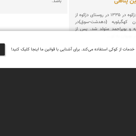
ن پناهی
باشد.
حسین پناهی دژکوه در ۱۳۳۵ در روستای دژکوه از
ان كهگیلویه (دهدشت-سوق)در
ه و بویراحمد متولد شد. پس از
بهبهان به تو...
 خدمات از کوکی استفاده می‌کند. برای آشنایی با قوانین ما اینجا کلیک کنید!
جغرافیای گردشگری
دیدنی‌های طبیعی ایران
جاذبه‌های تاریخی ایران
ان
دانستنی‌های فرهنگی