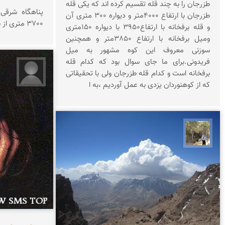
طزرجان را به چند قله تقسیم کرده اند که یکی قله
پناهگاه شرقی 
طزرجان با ارتفاع 4000متر و دیواره 300 متری آن
3700 متری از سطح دریا
و قله برفخانه با ارتفاع3950 با دیواره 150متری
ومیل برفخانه با ارتفاع 3850متر و همچنین
سوزنی معروف این کوه مشهور به میل
فریدونی.برای ما جای سوال بود که کدام قله
برفخانه است و کدام قله طزرجان ولی با تحقیقاتی
انصاری
که از کوهنوردان یزدی به عمل آوردیم ،به ا
سیدحسین رضوانی