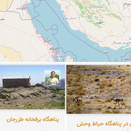
زعیمی یزدی
مجید حیدری
پناهگاه برفخانه طزرجان
 در پناهگاه حیاط وحش