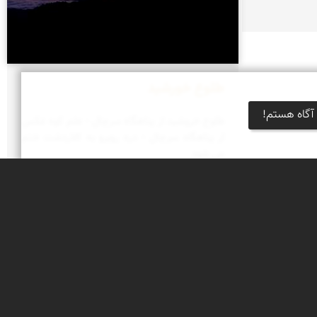
طلوع خورشید
آگاه هستم!
طلوع خروشید از پناهگاه سرچال - علم کوه عكس
ار پناهگاه سرچال - دره روبرو به كلاردشت ختم
می شود
خبرنامه
جشنواره‌های نمای ایران
بوم‌گردی‌ها
محتوای آموزشی