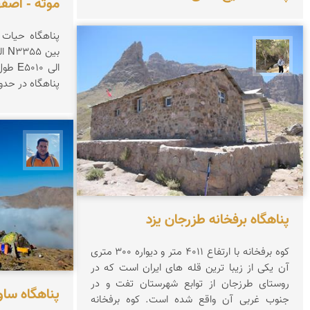
موته - اصف
پناهگاه حیات
سیدحسین رضوانی
الی 0
پناهگاه در حدود 200879 هكتار 
محمد 
پناهگاه برفخانه طزرجان یزد
کوه برفخانه با ارتفاع 4011 متر و دیواره 300 متری
آن یکی از زیبا ترین قله های ایران است که در
روستای طرزجان از توابع شهرستان تفت و در
پناهگاه ساو
جنوب غربی آن واقع شده است. کوه برفخانه