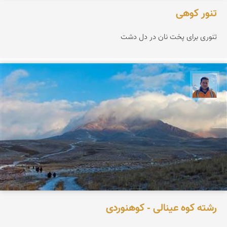
تنور کوهی
تنوری برای پخت نان در دل دشت
محمد نورمحمديان
رشته كوه عینالی - كوهنوردی