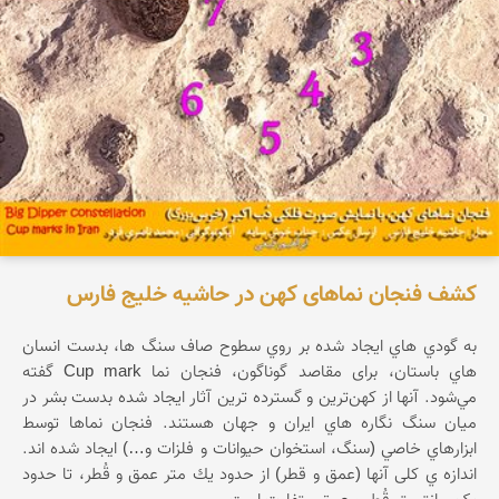
کشف فنجان نماهای کهن در حاشیه خلیج فارس
به گودي هاي ايجاد شده بر روي سطوح صاف سنگ ها، بدست انسان
هاي باستان، برای مقاصد گوناگون، فنجان نما Cup mark گفته
مي‌‌شود. آنها از كهن‌ترين و گسترده ترين آثار ايجاد شده بدست بشر در
ميان سنگ نگاره هاي ايران و جهان هستند. فنجان نماها توسط
ابزارهاي خاصي (سنگ، استخوان حيوانات و فلزات و…) ايجاد شده اند.
اندازه ي کلی آنها (عمق و قطر) از حدود يك متر عمق و قُطر، تا حدود