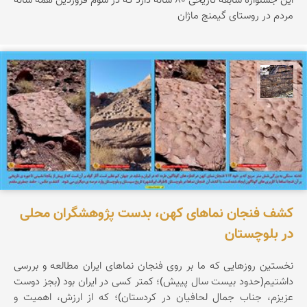
این جشنواره سابقه تاریخی ۸۰ ساله دارد که در سوم فروردین همه ساله
مردم در روستای گیمنج ماژان
محمد ناصری فرد
کشف فنجان نماهای کهن، بدست پژوهشگران محلی
در بلوچستان
نخستین روزهایی که ما بر روی فنجان نماهای ایران مطالعه و بررسی
داشتیم(حدود بیست سال پییش)؛ کمتر کسی در ایران بود (بجز دوست
عزیزم، جناب جمال لحافیان در کردستان)؛ که از ارزش، اهمیت و