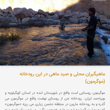
ماهیگیران محلی و صید ماهی در این رودخانه
(موگرمون)
موگرمون روستایی است واقع در شهرستان لنده در استان کهگیلویه و
بویراحمد ایران. رودخانه جن از روستای نهضت واقع در موگرمون می
گذره و به رودخانه مارون در منطقه دشمن زیاری می ریزه «موگرمون»
که به بهشت گمشده شهرت داره، همچون نگینی در شهرستان لنده و به