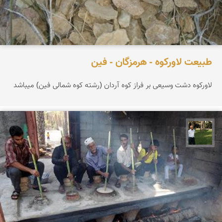
طبیعت لاورکوه - هرمزگان - فین
لاورکوه دشت وسیعی بر فراز کوه آردان (رشته کوه شمالی فین) میباشد
عبدل شعبانی