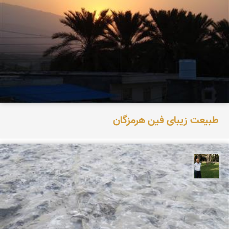
طبیعت زیبای فین هرمزگان
عبدل شعبانی