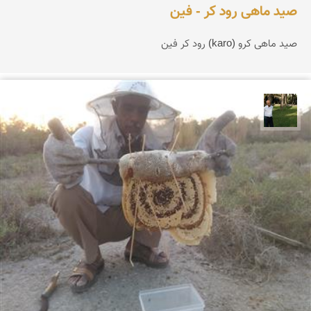
صید ماهی رود کر - فین
صید ماهی کرو (karo) رود کر فین
عبدل شعبانی