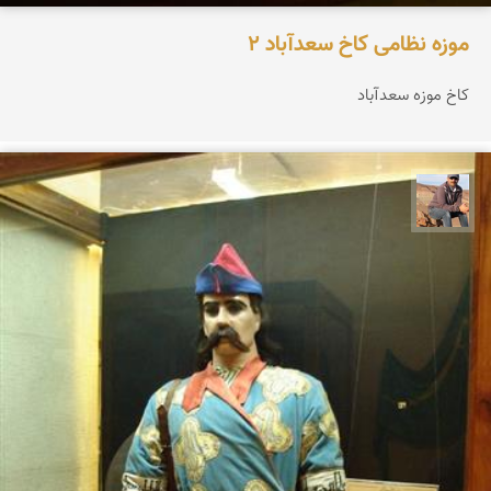
موزه نظامی کاخ سعدآباد 2
کاخ موزه سعدآباد
جمال زعیمی یزدی