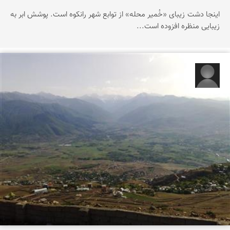
اینجا دشت زیبای «خُمیر محله» از توابع شهر رانکوه است. پوشش ابر به
زیبایی منظره افزوده است...
محمد مهدی صفدری