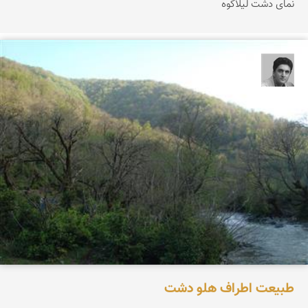
نمای دشت لیلاکوه
یوسف روحی
طبیعت اطراف هلو دشت