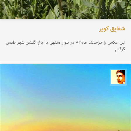
شقایق کویر
این عکس را دراسفند ماه83 در بلوار منتهی به باغ گلشن شهر طبس
گرفتم
سید احمد نحوی