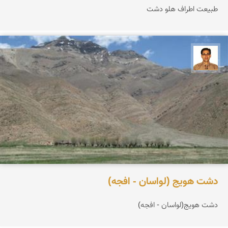
طبیعت اطراف هلو دشت
ع بهنام راد
دشت هویج (لواسان - افجه)
دشت هویج(لواسان - افجه)