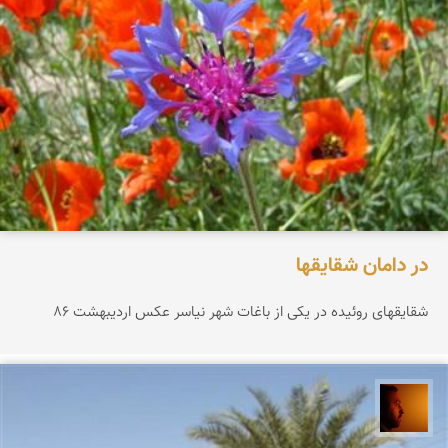
در دامان شقایقها
شقایقهای روئیده در یكی از باغات شهر نیاسر عكس اردیبهشت 86
سعید موحدی