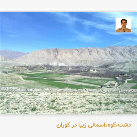
ع بهنام راد
دشت،کوه،آسمانی زیبا در کوران