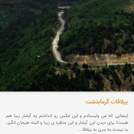
ییلاقات گرمابدشت
اینجایی كه من وایستادم و این عكس رو انداختم یه آبشار زیبا هم
هست! برای دیدن این آبشار و این منظره ی زیبا و البته هیجان انگیز،
بد نیست یه سری به ییلاقا...