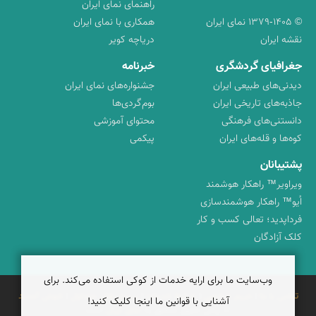
راهنمای نمای ایران
© ۱۳۷۹-۱۴۰۵ نمای ایران
همکاری با نمای ایران
نقشه ایران
دریاچه کویر
جغرافیای گردشگری
خبرنامه
دیدنی‌های طبیعی ایران
جشنواره‌های نمای ایران
جاذبه‌های تاریخی ایران
بوم‌گردی‌ها
دانستنی‌های فرهنگی
محتوای آموزشی
کوه‌ها و قله‌های ایران
پیکمی
پشتیبانان
ویراویر™ راهکار هوشمند
اُیو™ راهکار هوشمندسازی
فرداپدید؛ تعالی کسب و کار
کلک آزادگان
وب‌سایت ما برای ارایه خدمات از کوکی استفاده می‌کند. برای
تماس با ما
|
حریم شخصی
|
شرایط خدمات
|
پرسش‌های متداول
|
خوش آمدید
آشنایی با قوانین ما اینجا کلیک کنید!
© برخی حقوق متعلق به
نمای ایران
است