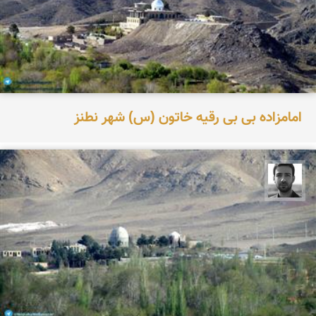
امامزاده بی بی رقیه خاتون (س) شهر نطنز
مجتبی ملانظر