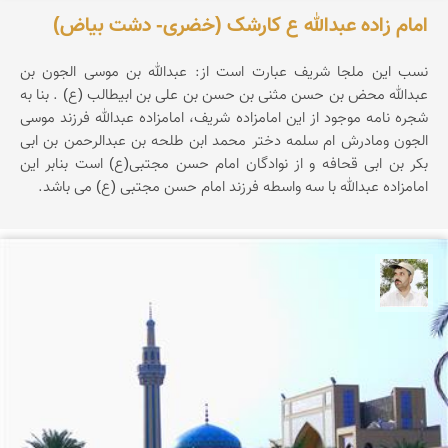
امام زاده عبدالله ع کارشک (خضری- دشت بیاض)
نسب این ملجا شریف عبارت است از: عبدالله بن موسی الجون بن
عبدالله محض بن حسن مثنی بن حسن بن علی بن ابیطالب (ع) . بنا به
شجره نامه موجود از این امامزاده شریف، امامزاده عبدالله فرزند موسی
الجون ومادرش ام سلمه دختر محمد ابن طلحه بن عبدالرحمن بن ابی
بکر بن ابی قحافه و از نوادگان امام حسن مجتبی(ع) است بنابر این
امامزاده عبدالله با سه واسطه فرزند امام حسن مجتبی (ع) می باشد.
محسن ملایی