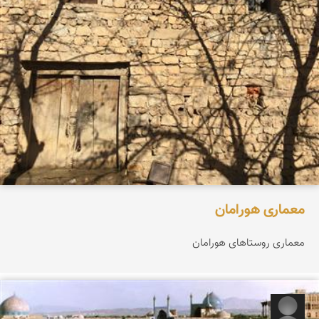
معمارى هورامان
معمارى روستاهاى هورامان
رحیم زیوری