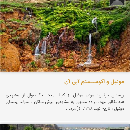
موئیل و اکوسیستم آبی آن
روستای موئیل: مردم موئیل از کجا آمده اند؟ سوال از مشهدی
عبدالخالق مهدی زاده مشهور به مشهدی ابیش ساکن و متولد روستای
موئیل ، تاریخ تولد 1318.: (( مرد...