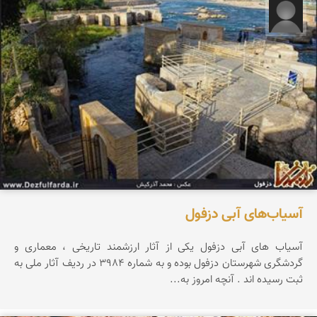
ز.ر
آسیاب‌های آبی دزفول
آسیاب های آبی دزفول یکی از آثار ارزشمند تاریخی ، معماری و
گردشگری شهرستان دزفول بوده و به شماره ۳۹۸۴ در ردیف آثار ملی به
ثبت رسیده اند . آنچه امروز به...