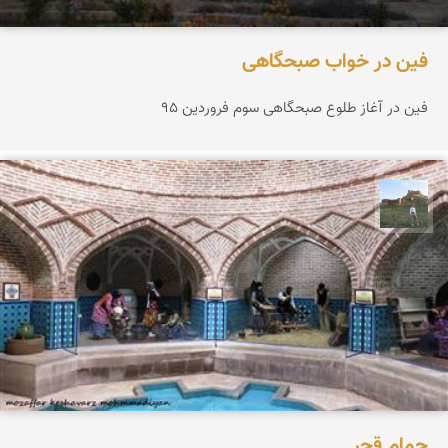
فین در خواب صبحگاهی
فین در آغاز طلوع صبحگاهی سوم فروردین 95
مظفر کشاورزمحمدیان
حمام قجر