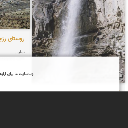
روستای رزج
نمایی ا
zeziyard.com
وب‌سایت ما برای ارایه
آبشار ورچر (VarChor) در روستای
رزجرد
این آبشار در فاصله ی 6 کیلومتری شرق روستای
رزجرد قرار دارد و ارتفاع آن حدوداً 30 متر است. و