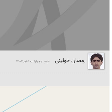
رمضان خوئینی
هموند از چهارشنبه 5 تير 1387