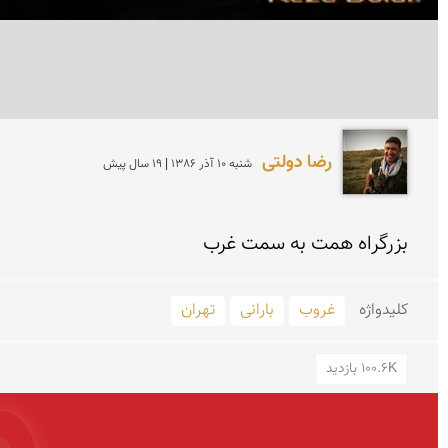
رضا دولتی
شنبه 10 آذر 1386 | 19 سال پیش
بزرگراه همت به سمت غرب
کلید‌واژه
غروب
بارانی
تهران
100.6K بازدید