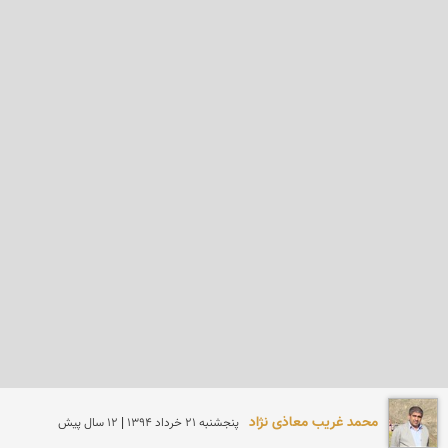
محمد غریب معاذی نژاد
پنجشنبه 21 خرداد 1394 | 12 سال پیش