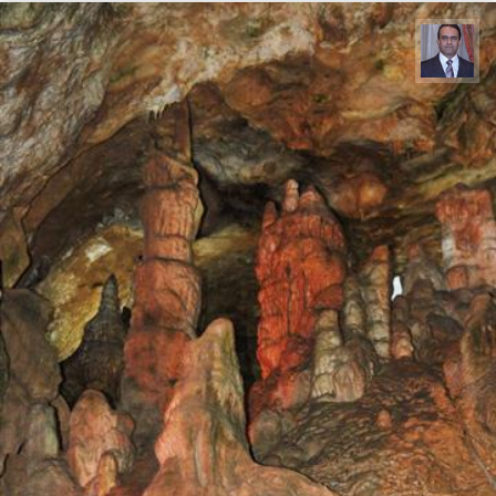
نادر چقاجردی