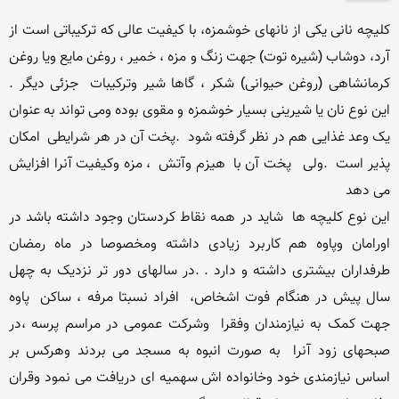
کلیچه نانی یکی از نانهای خوشمزه، با کیفیت عالی که ترکیباتی است از 
آرد، دوشاب (شیره توت) جهت زنگ و مزه ، خمیر ، روغن مایع ویا روغن 
کرمانشاهی (روغن حیوانی) شکر ، گاها شیر وترکیبات  جزئی دیگر .  
این نوع نان یا شیرینی بسیار خوشمزه و مقوی بوده ومی تواند به عنوان 
یک وعد غذایی هم در نظر گرفته شود  .پخت آن در هر شرایطی  امکان 
پذیر است  .ولی   پخت آن با  هیزم وآتش  ، مزه وکیفیت آنرا افزایش 
این نوع کلیچه ها  شاید در همه نقاط کردستان وجود داشته باشد در 
اورامان وپاوه هم کاربرد زیادی داشته ومخصوصا در ماه رمضان 
طرفداران بیشتری داشته و دارد . .در سالهای دور تر نزدیک به چهل 
سال پیش در هنگام فوت اشخاص،  افراد نسبتا مرفه ، ساکن  پاوه 
جهت کمک به نیازمندان وفقرا  وشرکت عمومی در مراسم پرسه ،در 
صبحهای زود آنرا  به صورت انبوه به مسجد می بردند وهرکس بر 
اساس نیازمندی خود وخانواده اش سهمیه ای دریافت می نمود وقران 