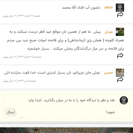
amir 
دلمون آب افتاد آقا محمد 
جمعه 22 خرداد 1394 | 12 سال پیش
عبدل 
پیش  ما هم از همین نان موقع عید فطر درست میکنند و به 
همراه کلوچه ( همان بژی کرمانشاهی) و برای فاتحه اموات صبح عید بین مردم 
برای فاتحه بر سر مزار درگذشتگان پخش میکنند . بسیار خوشمزه
دوشنبه 25 خرداد 1394 | 12 سال پیش
حسن 
نوش جان عزیزانم، نان بسیار لذیذی است، خدا قوت سازنده اش
جمعه 5 تير 1394 | 12 سال پیش