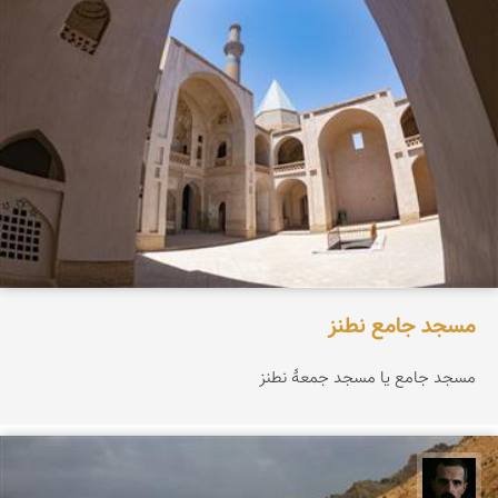
مسجد جامع نطنز
مسجد جامع یا مسجد جمعهٔ نطنز
عباس رحمانی