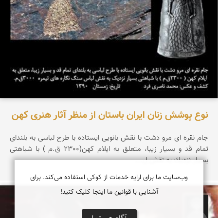
نوع پوشش زنان ایران باستان از منظر آثار هنری كهن
جام نقره ای مرو دشت با نقش بانویی ایستاده با طرح لباسی به بلندای
تمام قد و بسیار زیبا، متعلق به ایلام كهن(2300 ق.م ) با شباهتی
بسیار نزدیك به نقش ل...
وب‌سایت ما برای ارایه خدمات از کوکی استفاده می‌کند. برای
آشنایی با قوانین ما اینجا کلیک کنید!
ز.ر