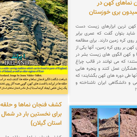
نماهای کهن در
یدون بری خوزستان
 کهن ترین ابزارهای زیست دست
شاید بتوان گفت که عمری برابر
روی کره زمین دارند. برای مطالعه
هن بر روی کره زمین، آنها یکی از
 و کهن الگوی های زیست بشر در
تند؛ که می توانند در قالب چراغ
ژوهشگران عمل کنند و پنجره هایی
نها طی دوره های کهن بگشایند؛ که
 و دانشگاهی ایران ناشناخته و
!
کشف فنجان نماها و حلقه
برای نخستین بار در شمال ا
ناصری فرد
استان گیلان)