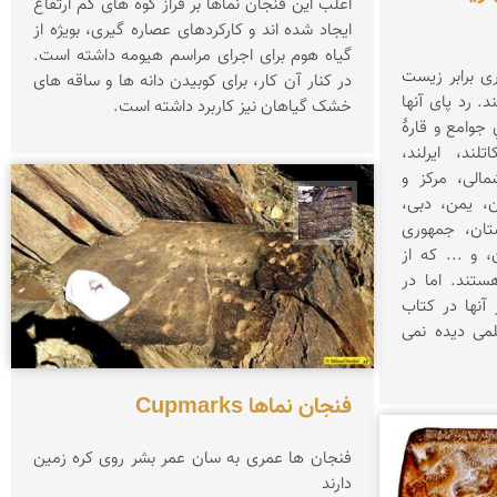
اغلب این فنجان نماها بر فراز کوه های کم ارتفاع
ایجاد شده اند و کارکردهای عصاره گیری، بویژه از
گیاه هوم برای اجرای مراسم هیومه داشته است.
c، شاید عمری برابر زیست
در کنار آن کار، برای کوبیدن دانه ها و ساقه های
. رد پای آنها
خشک گیاهان نیز کاربرد داشته است.
جوامع و قارهٔ
ها می بینیم. نقاطی در اسکاتلند، ایرلند،
مریکا( شمالی، مرکز و
ن، یمن، دبی،
محمد ناصری فرد
ند، افغانستان، جمهوری
آذربایجان، قزاقزستان، تاجيکستان، و ... که از
ستند. اما در
 آنها در کتاب
می دیده نمی
فنجان نماها Cupmarks
فنجان ها عمری به سان عمر بشر روی کره زمین
دارند