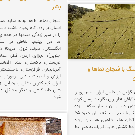
بشر
ناصری فرد
فنجان نماها upmark
انسان بر روی کره زمین داشته باشند
را در سیر زندگی انسانها در همه ي 
انگلستان، سوئد، نروژ، ا
جنوبی)، الجزایر، اردن، قطر، عما
عربستان، پاکستان، ه
یک تخته سنگ با فنجان نماها و
ارزش و اهمیت بالایی برخوردار ه
ن
ایران کوچکترین نشان و ردپایی از
های دانشگاهی و دیگر محافل عل
گرامی در داخل ایران، تصویری را
شود.
گرافی آثار برای نگارنده ارسال کرده
حض دیدن آن بسیار شگفت زده
شدم! تخته سنگی با شیبی تند که بر آن حدود 55
 اندازه های ظاهری همسان ایجاد
ا خط کشش هایی ظریف به هم ربط
محمد ناصری فرد
.