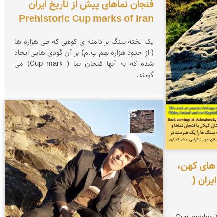
فنجان نماهای پیش از تاریخ ایران
Prehistoric Cup marks of Iran
یک تخته سنگ بر دامنه ی کوهی که طی هزاره ها
( از حدود هزاره نهم پ.م) بر آن گودی هایی ایجاد
شده که به آنها فنجان نما ( Cup mark) می
گویند.
محمد ناصری فرد
 های کهن،
یران (