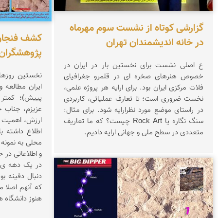
گزارشی کوتاه از نشست سوم مهرماه
کشف فنجان
در خانه اندیشمندان تهران
پژوهشگران 
ع اصلی نشست برای نخستین بار در ایران در
نخستین روزها
خصوص هنرهای صخره ای در قلمرو جغرافیای
ایران مطالعه 
فلات مرکزی ایران بود. برای ارایه هر پروژه علمی،
پییش)؛ کمتر 
نخست ضروری است؛ تا تعارف عملیاتی، کاربردی
عزیزم، جناب ج
در راستای موضع مورد نظرارایه شود. برای مثال:
ارزش، اهمیت و
سنگ نگاره یا Rock Art چیست؟ که ما تعاریف
اطلاع داشته ب
متعددی در سطح ملی و جهانی ارایه دادیم.
محلی به نمونه
و اطلاعاتی در 
در یک دهه ی گ
دنبال دفینه ب
محمد ناصری فرد
که آنهم اصل
هنوز دانشگاه ه