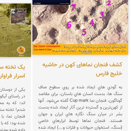
محمد 
کشف فنجان نماهای کهن در حاشیه
خلیج فارس
اسرار فراوا
به گودي هاي ايجاد شده بر روي سطوح صاف
یکی از دوستان 
سنگ ها، بدست انسان هاي باستان، برای مقاصد
در راستای آیکون
گوناگون، فنجان نما Cup mark گفته مي‌‌شود. آنها
اند؛ که به م
از كهن‌ترين و گسترده ترين آثار ايجاد شده بدست
بشر در ميان سنگ نگاره هاي ايران و جهان
فنجان نما، با
هستند. فنجان نماها توسط ابزارهاي خاصي
شده بود؛ که ب
(سنگ، استخوان حيوانات و فلزات و…) ايجاد شده
داده شده بودند