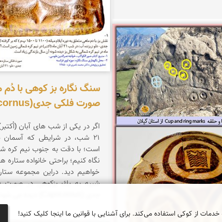
ناصری فرد
سن
صورت فلکی جدی(Capricornus)
اگر در یكی از شب های آبان (اُكتب
21 شب، در شرایطی كه آسمان ص
است؛ با دقت به جنوب نیم كره شم
نگاه كنیم؛ براحتی خانواده ستاره ه
خواهیم دید. دراین مجموعه ستار
شبیه به یك بزكوهی در صورت فلک
جدی (Capricornus) دیده می شود (تصویر3).
 خدمات از کوکی استفاده می‌کند. برای آشنایی با قوانین ما اینجا کلیک کنید!