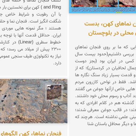
and Ring ) کهن برای نخستین با
با آن رطوبت و شرایط خاص جغرا
شگفت انگیز است. فنجان نما و حلقه 
 نماهای کهن، بدست
هستند ؛ مگر نمونه هایی موردی 
محلی در بلوچستان
ایران. حداقل قدمت آنها با توجه به
خطوط سطری (Linear
یی که ما بر روی فنجان نماهای
2300 پیش از میلاد می رسد؛ 
و بررسی داشتیم(حدود بیست سال
نیاز به تکنولوژی طیف سنجی عموم
کسی در ایران بود (بجز دوست
دارد.
مال لحافیان در کردستان)؛ که از
 قدمت بسیار زیاد سنگ نگاره ها
اشد. فقط در نواحی کازرون مردم
 هایی خاص ازآنها جوغن می گفتند
محمد ناصری فرد
حد آداب و رسوم محلی خود داشتند.
ذشته هم در کلام افرادی که به
ودند؛ در قالب جوغن معرفی شدند؛
ا مبنی علمی نداشته است. هرچند که
ا و دیگر محافل باستان شنا
فنجان نماها، کهن الگوها