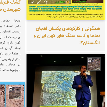
کشف فنجان 
شهرستان ص
فنجان نماها،
بشر هستند و 
همگونی و کارکردهای یکسان فنجان
زیست انسان بر 
نماها و کاسه سنگ های کهن ایران و
ی زیست انسان ک
انگلستان؟!
کهن یاری گرها
ابعاد گونان هس
راهنما برای پ
متنوع به روی آ
در محافل علمی
محمد ناصری فرد
مهجورهستند ؟
محمد 