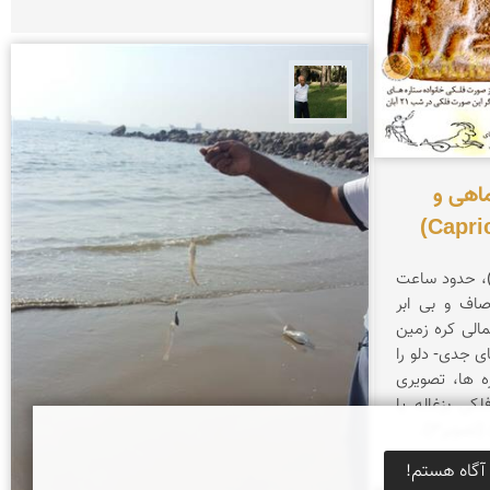
عبدل شعبانی
گ نگاره بز کوهی با دُم ماهی و
ر)، حدود ساعت
اف و بی ابر
الی كره زمین
ای جدی- دلو را
ه ها، تصویری
ی بزغاله یا
آگاه هستم!