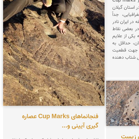
کشف فنجان نماها و حلقه های ( Cup marks
ر در استان گیلان
فیایی، جداً
در ایران نادر
در بعضی نقاط
 یکی از علایم
) در کنارشان، حداقل به
که جهت قطعیت
ی شتاب دهنده
فنجانماهای Cup Marks عصاره
گیری آیینی و...
ی زیست