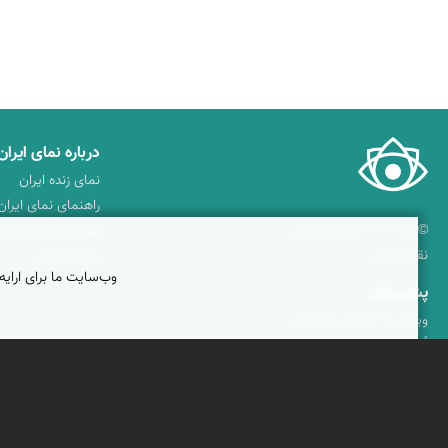
درباره نمای ایران
نمای زنده ایران
راهنمای نمای ایران
© ۱۳۷۹-۱۴۰۵ نمای ایران
همکاری با نمای ایر
نقشه ایران
دریاچه کویر
وب‌سایت ما برای ارایه
پشتیبانان
ویراویر™ راهکار هوشمند
اُیو™ راهکار هوشمندسازی
فرداپدید؛ تعالی کسب و کار
کلک آزادگان