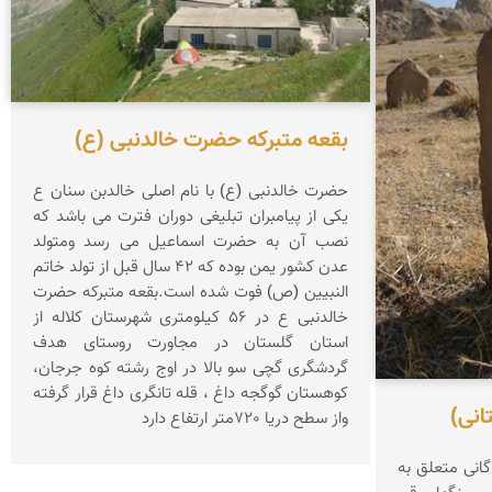
بقعه متبرکه حضرت خالدنبی (ع)
حضرت خالدنبی (ع) با نام اصلی خالدبن سنان ع
یکی از پیامبران تبلیغی دوران فترت می باشد که
نصب آن به حضرت اسماعیل می رسد ومتولد
عدن کشور یمن بوده که 42 سال قبل از تولد خاتم
النبیین (ص) فوت شده است.بقعه متبرکه حضرت
خالدنبی ع در 56 کیلومتری شهرستان کلاله از
استان گلستان در مجاورت روستای هدف
گردشگری گچی سو بالا در اوج رشته کوه جرجان،
کوهستان گوگجه داغ ، قله تانگری داغ قرار گرفته
انی)
واز سطح دریا 720متر ارتفاع دارد
گانی متعلق به