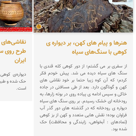
نقاشی‌های ک
هنرها و پیام های کهن، بر دیواره ی
طرح روی سف
کوهی با سنگ‌های سیاه
ایران
از سفری بر می گشتم؛ از دور کوهی کله قندی با
سنگ های سیاه دیده می شد. پیش خودم فکر
دیواره‌ی کوه
کردم؛ که آن کوه زیبا حتما بر خود نقاشی های
حک شده و طبیع
کهن و گوناگون دارد. بعد از طی مسافتی در جاده
است.
خاکی و سپس ادامه ی پیاده روی در بوته زارها، به
رودخانه ای خشک رسیدم. بر روی سنگ های سیاه
دیواره ی رودخانه که در گذشته های دور گذر آب
فراوان بوده؛ نقش هایی متعدد و کهن از بز کوهی
(نمادهای : آبخواهی، زایندگی و محافظت) حک
شده بود.