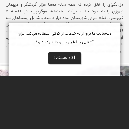
دل‌انگیزی را خلق کرده که همه ساله ده‌ها هزار گردشگر و میهمان
نوروزی را به خود جذب می‌کند. «منطقه موگرمون» در فاصله 5
کیلومتری ضلع شرقی شهرستان لنده قرار داشته و شامل روستاهای بنه
علیاری(ده غندی)، دشت ناصری(قنبری)، راوک(علی برات)، نهضت، تل
قلعه(ده تل)، گرداب سفلی و علیا، وحدت(گلال)، مله قاشکمری، مله
وب‌سایت ما برای ارایه خدمات از کوکی استفاده می‌کند. برای
آبگاوان، مورجن، ده نسه و دلکون است. طوایف مختلفی از جمله غندی،
آشنایی با قوانین ما اینجا کلیک کنید!
تاماولی (تا محب علی) و قنبری که هر سه از ایل بزرگ طیبی‌اند که در
این منطقه ساکن هستند.
آگاه هستم!
حامد محمدی