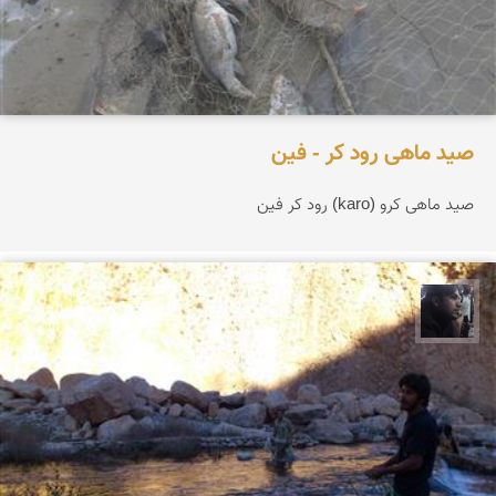
صید ماهی رود کر - فین
صید ماهی کرو (karo) رود کر فین
حامد محمدی