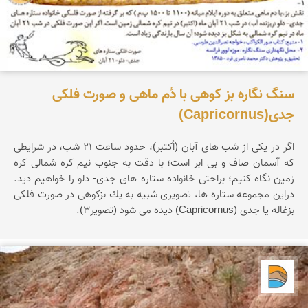
سنگ نگاره بز کوهی با دُم ماهی و صورت فلکی
جدی(Capricornus)
اگر در یكی از شب های آبان (اُكتبر)، حدود ساعت 21 شب، در شرایطی
كه آسمان صاف و بی ابر است؛ با دقت به جنوب نیم كره شمالی كره
زمین نگاه كنیم؛ براحتی خانواده ستاره های جدی- دلو را خواهیم دید.
دراین مجموعه ستاره ها، تصویری شبیه به یك بزكوهی در صورت فلکی
بزغاله یا جدی (Capricornus) دیده می شود (تصویر3).
دریاچه کویر