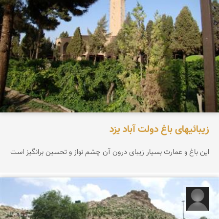
زیبائیهای باغ دولت آباد یزد
این باغ و عمارت بسیار زیبای درون آن چشم نواز و تحسین برانگیز است
خالد محمدی